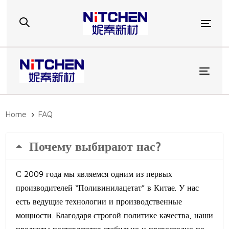
Skip
Skip
links
to
Togg
primary
navigation
Skip
to
Toggl
content
Home
FAQ
Почему выбирают нас?
С 2009 года мы являемся одним из первых
производителей “Поливинилацетат” в Китае. У нас
есть ведущие технологии и производственные
мощности. Благодаря строгой политике качества, наши