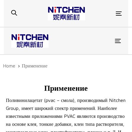
Skip
Skip
links
to
Togg
primary
navigation
Skip
to
Toggl
content
Home
Применение
Применение
Поливинилацетат (pvac – смола), производимый Nitchen
Group, имеет широкий спектр применений. Наиболее
известными приложениями PVAC являются производство
на основе клея, тонкие добавки, клеи типа растворителя,