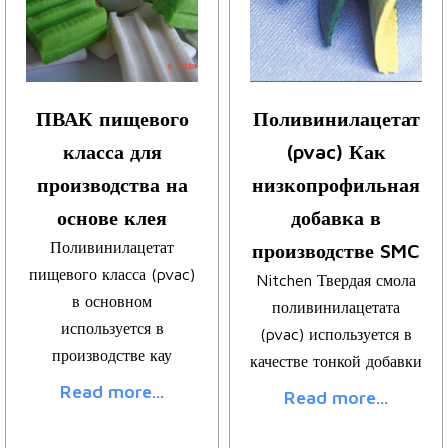
ПВАК пищевого
Поливинилацетат
класса для
(pvac) Как
производства на
низкопрофильная
основе клея
добавка в
Поливинилацетат
производстве SMC
пищевого класса (pvac)
Nitchen Твердая смола
в основном
поливинилацетата
используется в
(pvac) используется в
производстве кау
качестве тонкой добавки
Read more...
Read more...