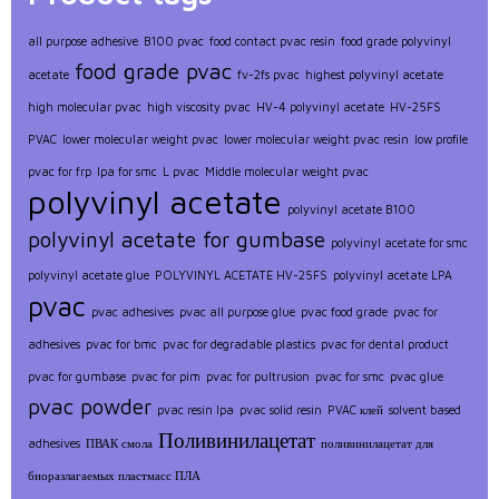
all purpose adhesive
B100 pvac
food contact pvac resin
food grade polyvinyl
food grade pvac
acetate
fv-2fs pvac
highest polyvinyl acetate
high molecular pvac
high viscosity pvac
HV-4 polyvinyl acetate
HV-25FS
PVAC
lower molecular weight pvac
lower molecular weight pvac resin
low profile
pvac for frp
lpa for smc
L pvac
Middle molecular weight pvac
polyvinyl acetate
polyvinyl acetate B100
polyvinyl acetate for gumbase
polyvinyl acetate for smc
polyvinyl acetate glue
POLYVINYL ACETATE HV-25FS
polyvinyl acetate LPA
pvac
pvac adhesives
pvac all purpose glue
pvac food grade
pvac for
adhesives
pvac for bmc
pvac for degradable plastics
pvac for dental product
pvac for gumbase
pvac for pim
pvac for pultrusion
pvac for smc
pvac glue
pvac powder
pvac resin lpa
pvac solid resin
PVAC клей
solvent based
Поливинилацетат
adhesives
ПВАК смола
поливинилацетат для
биоразлагаемых пластмасс ПЛА