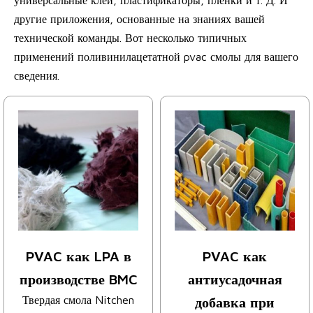
универсальные клеи, пластификаторы, пленки и т. Д. И
другие приложения, основанные на знаниях вашей
технической команды. Вот несколько типичных
применений поливинилацетатной pvac смолы для вашего
сведения.
PVAC как LPA в
PVAC как
производстве BMC
антиусадочная
Твердая смола Nitchen
добавка при