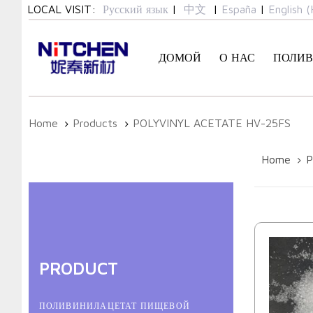
Skip
Skip
LOCAL VISIT:
Русский язык
|
中文
|
España
|
English (
links
to
primary
ДОМОЙ
О НАС
ПОЛИВ
navigation
Skip
to
content
Home
Products
POLYVINYL ACETATE HV-25FS
Home
P
PRODUCT
ПОЛИВИНИЛАЦЕТАТ ПИЩЕВОЙ