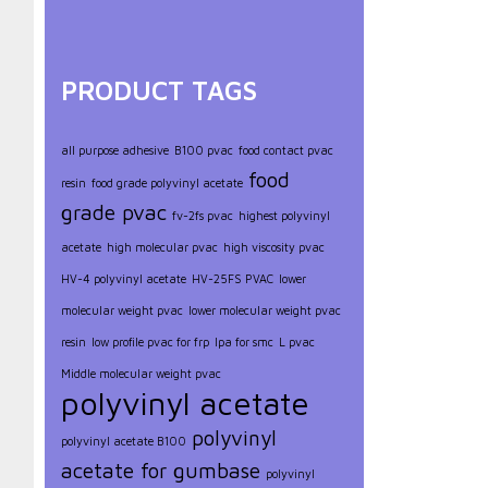
PRODUCT TAGS
all purpose adhesive
B100 pvac
food contact pvac
food
resin
food grade polyvinyl acetate
grade pvac
fv-2fs pvac
highest polyvinyl
acetate
high molecular pvac
high viscosity pvac
HV-4 polyvinyl acetate
HV-25FS PVAC
lower
molecular weight pvac
lower molecular weight pvac
resin
low profile pvac for frp
lpa for smc
L pvac
Middle molecular weight pvac
polyvinyl acetate
polyvinyl
polyvinyl acetate B100
acetate for gumbase
polyvinyl