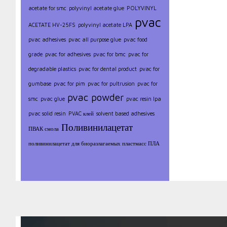
acetate for smc
polyvinyl acetate glue
POLYVINYL
pvac
ACETATE HV-25FS
polyvinyl acetate LPA
pvac adhesives
pvac all purpose glue
pvac food
grade
pvac for adhesives
pvac for bmc
pvac for
degradable plastics
pvac for dental product
pvac for
gumbase
pvac for pim
pvac for pultrusion
pvac for
pvac powder
smc
pvac glue
pvac resin lpa
pvac solid resin
PVAC клей
solvent based adhesives
Поливинилацетат
ПВАК смола
поливинилацетат для биоразлагаемых пластмасс ПЛА