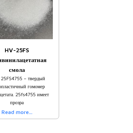
HV-25FS
ивинилацетатная
смола
 25FS4755 – твердый
опластичный гомомер
цетата. 25fs4755 имеет
прозра
Read more...