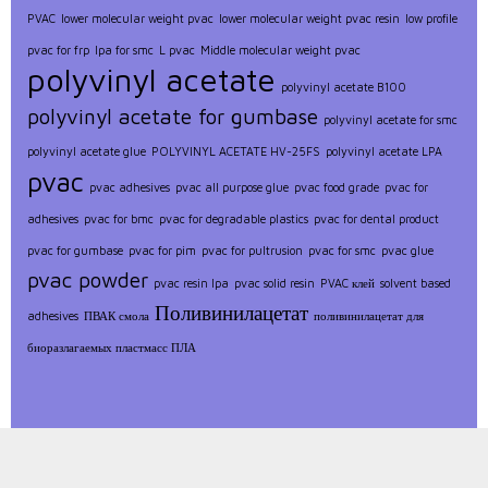
PVAC
lower molecular weight pvac
lower molecular weight pvac resin
low profile
pvac for frp
lpa for smc
L pvac
Middle molecular weight pvac
polyvinyl acetate
polyvinyl acetate B100
polyvinyl acetate for gumbase
polyvinyl acetate for smc
polyvinyl acetate glue
POLYVINYL ACETATE HV-25FS
polyvinyl acetate LPA
pvac
pvac adhesives
pvac all purpose glue
pvac food grade
pvac for
adhesives
pvac for bmc
pvac for degradable plastics
pvac for dental product
pvac for gumbase
pvac for pim
pvac for pultrusion
pvac for smc
pvac glue
pvac powder
pvac resin lpa
pvac solid resin
PVAC клей
solvent based
Поливинилацетат
adhesives
ПВАК смола
поливинилацетат для
биоразлагаемых пластмасс ПЛА