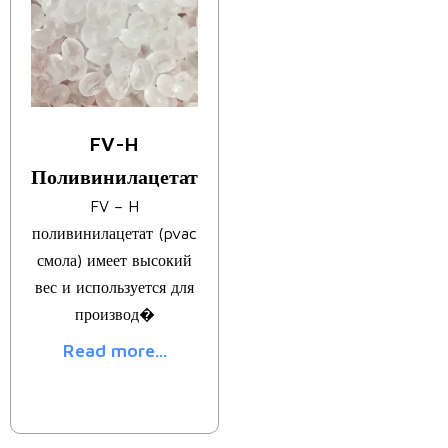
FV-H
Поливинилацетат
FV – H
поливинилацетат (pvac
смола) имеет высокий
вес и используется для
производ�
Read more...