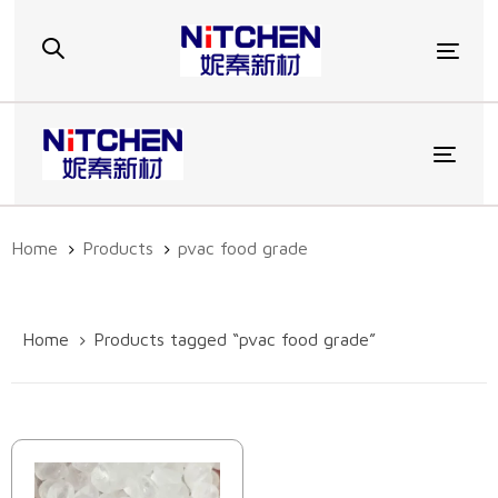
Skip
Skip
links
to
Togg
primary
navigation
Skip
to
Toggl
content
Home
Products
pvac food grade
Home
Products tagged “pvac food grade”