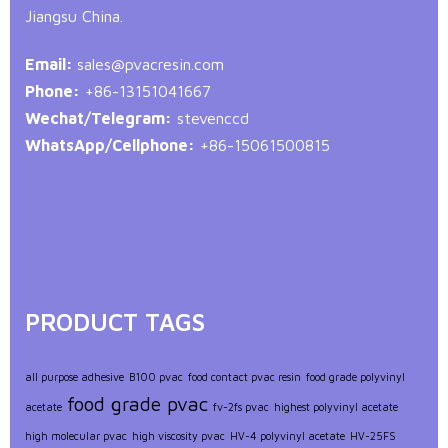
Jiangsu China.
Email:
sales@pvacresin.com
Phone:
+86-13151041667
Wechat/Telegram:
stevenccd
WhatsApp/Cellphone:
+86-15061500815
PRODUCT TAGS
all purpose adhesive
B100 pvac
food contact pvac resin
food grade polyvinyl
food grade pvac
acetate
fv-2fs pvac
highest polyvinyl acetate
high molecular pvac
high viscosity pvac
HV-4 polyvinyl acetate
HV-25FS