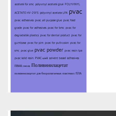
acetate for smc
polyvinyl acetate glue
POLYVINYL
pvac
ACETATE HV-25FS
polyvinyl acetate LPA
pvac adhesives
pvac all purpose glue
pvac food
grade
pvac for adhesives
pvac for bmc
pvac for
degradable plastics
pvac for dental product
pvac for
gumbase
pvac for pim
pvac for pultrusion
pvac for
pvac powder
smc
pvac glue
pvac resin lpa
pvac solid resin
PVAC клей
solvent based adhesives
Поливинилацетат
ПВАК смола
поливинилацетат для биоразлагаемых пластмасс ПЛА