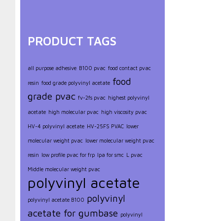
PRODUCT TAGS
all purpose adhesive
B100 pvac
food contact pvac
food
resin
food grade polyvinyl acetate
grade pvac
fv-2fs pvac
highest polyvinyl
acetate
high molecular pvac
high viscosity pvac
HV-4 polyvinyl acetate
HV-25FS PVAC
lower
molecular weight pvac
lower molecular weight pvac
resin
low profile pvac for frp
lpa for smc
L pvac
Middle molecular weight pvac
polyvinyl acetate
polyvinyl
polyvinyl acetate B100
acetate for gumbase
polyvinyl