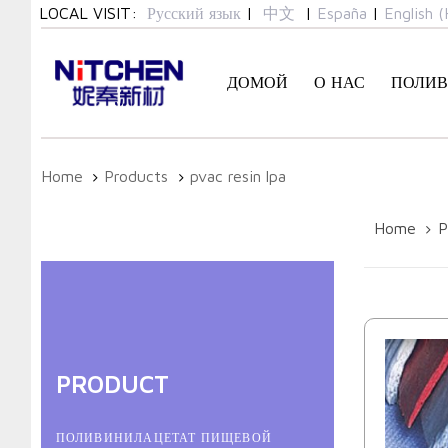
Skip
Skip
LOCAL VISIT:
Русский язык
|
中文
|
España
|
English (
links
to
primary
ДОМОЙ
О НАС
ПОЛИВ
navigation
Skip
to
content
Home
Products
pvac resin lpa
Home
P
PRODUCT
ПОЛИВИНИЛАЦЕТАТ ПИЩЕВОЙ