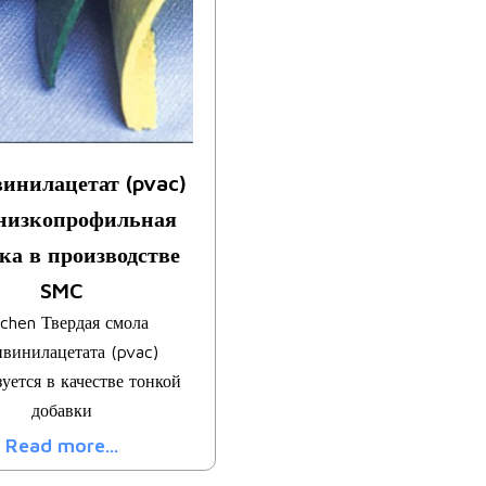
инилацетат (pvac)
низкопрофильная
ка в производстве
SMC
tchen Твердая смола
винилацетата (pvac)
уется в качестве тонкой
добавки
Read more...