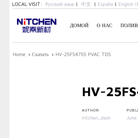
Skip
Skip
LOCAL VISIT:
Русский язык
|
中文
|
España
|
English (
links
to
primary
ДОМОЙ
О НАС
ПОЛИВ
navigation
Skip
to
content
Home
Скачать
HV-25FS4755 PVAC TDS
Post
navigatio
HV-25FS
AUTHOR:
PUBL
nitchen_dash
June