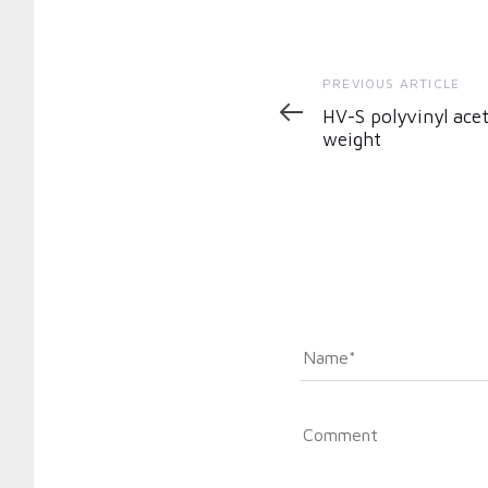
Previous
PREVIOUS ARTICLE
Article
HV-S polyvinyl ace
weight