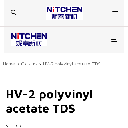
Skip
Skip
links
to
Togg
primary
navigation
Skip
to
Toggl
content
Home
Скачать
HV-2 polyvinyl acetate TDS
Post
navigation
HV-2 polyvinyl
acetate TDS
AUTHOR: