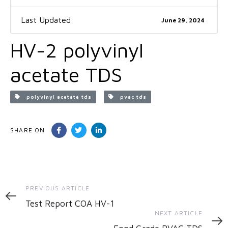
Last Updated
June 29, 2024
HV-2 polyvinyl
acetate TDS
polyvinyl acetate tds
pvac tds
SHARE ON
Previous
PREVIOUS ARTICLE
Article
Test Report COA HV-1
Next
NEXT ARTICLE
Article