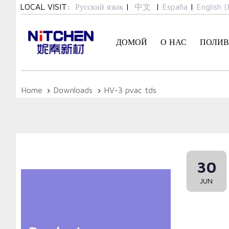
Skip
Skip
LOCAL VISIT:
Русский язык
|
中文
|
España
|
English (
links
to
primary
ДОМОЙ
О НАС
ПОЛИВ
navigation
Skip
to
content
Home
Downloads
HV-3 pvac tds
30
JUN