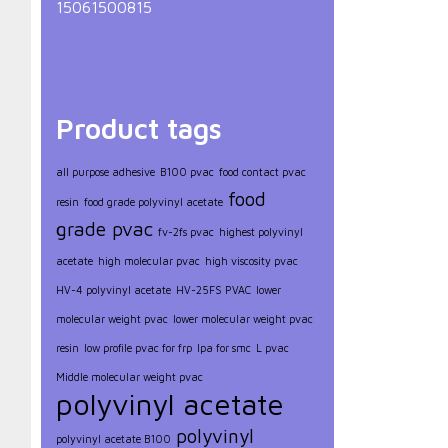
15061500815
Product tags
all purpose adhesive
B100 pvac
food contact pvac
food
resin
food grade polyvinyl acetate
grade pvac
fv-2fs pvac
highest polyvinyl
acetate
high molecular pvac
high viscosity pvac
HV-4 polyvinyl acetate
HV-25FS PVAC
lower
molecular weight pvac
lower molecular weight pvac
resin
low profile pvac for frp
lpa for smc
L pvac
Middle molecular weight pvac
polyvinyl acetate
polyvinyl
polyvinyl acetate B100