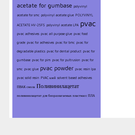
acetate for gumbase
polyvinyl
acetate for smc
polyvinyl acetate glue
POLYVINYL
pvac
ACETATE HV-25FS
polyvinyl acetate LPA
pvac adhesives
pvac all purpose glue
pvac food
grade
pvac for adhesives
pvac for bmc
pvac for
degradable plastics
pvac for dental product
pvac for
gumbase
pvac for pim
pvac for pultrusion
pvac for
pvac powder
smc
pvac glue
pvac resin lpa
pvac solid resin
PVAC клей
solvent based adhesives
Поливинилацетат
ПВАК смола
поливинилацетат для биоразлагаемых пластмасс ПЛА