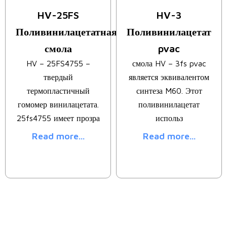
HV-25FS
HV-3
Поливинилацетатная
Поливинилацетат
смола
pvac
HV – 25FS4755 –
смола HV – 3fs pvac
твердый
является эквивалентом
термопластичный
синтеза M60. Этот
гомомер винилацетата.
поливинилацетат
25fs4755 имеет прозра
использ
Read more...
Read more...