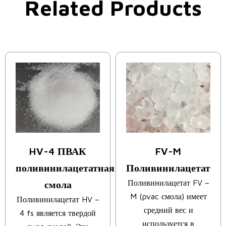
Related Products
HV-4 ПВАК
FV-M
поливинилацетатная
Поливинилацетат
Поливинилацетат FV –
смола
M (pvac смола) имеет
Поливинилацетат HV –
средний вес и
4 fs является твердой
используется в