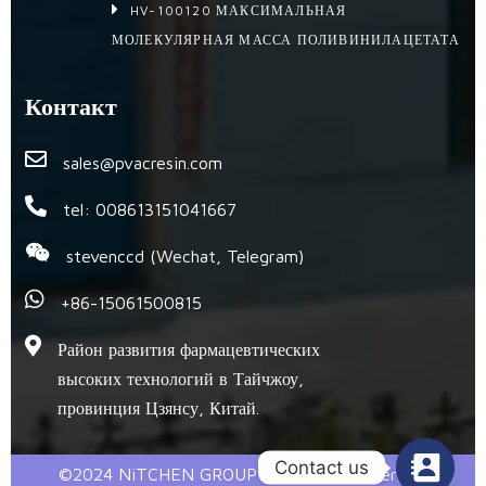
HV-100120 МАКСИМАЛЬНАЯ
МОЛЕКУЛЯРНАЯ МАССА ПОЛИВИНИЛАЦЕТАТА
Контакт
sales@pvacresin.com
tel: 008613151041667
stevenccd (Wechat, Telegram)
+86-15061500815
Район развития фармацевтических
высоких технологий в Тайчжоу,
провинция Цзянсу, Китай.
Contact us
©2024 NiTCHEN GROUP @ All Right Reserved.