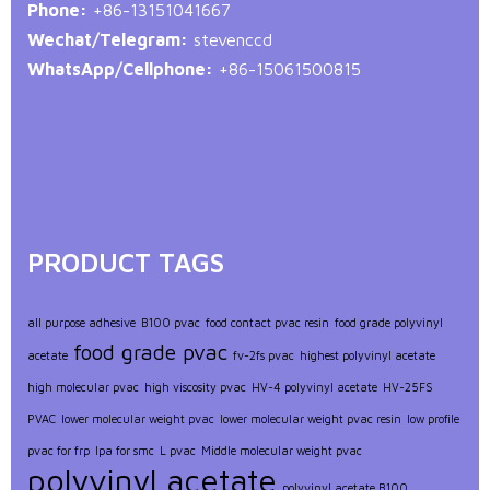
Phone:
+86-13151041667
Wechat/Telegram:
stevenccd
WhatsApp/Cellphone:
+86-15061500815
PRODUCT TAGS
all purpose adhesive
B100 pvac
food contact pvac resin
food grade polyvinyl
food grade pvac
acetate
fv-2fs pvac
highest polyvinyl acetate
high molecular pvac
high viscosity pvac
HV-4 polyvinyl acetate
HV-25FS
PVAC
lower molecular weight pvac
lower molecular weight pvac resin
low profile
pvac for frp
lpa for smc
L pvac
Middle molecular weight pvac
polyvinyl acetate
polyvinyl acetate B100