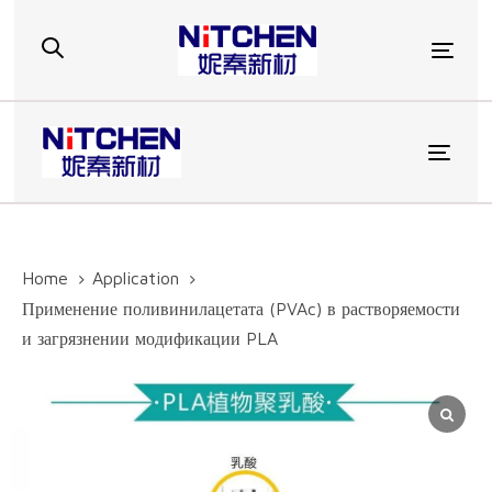
Skip
Skip
links
to
Togg
primary
navigation
Skip
to
Toggl
content
Home
Application
Применение поливинилацетата (PVAc) в растворяемости
и загрязнении модификации PLA