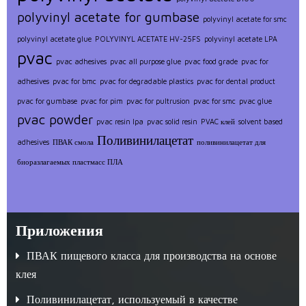
polyvinyl acetate for gumbase
polyvinyl acetate for smc
polyvinyl acetate glue
POLYVINYL ACETATE HV-25FS
polyvinyl acetate LPA
pvac
pvac adhesives
pvac all purpose glue
pvac food grade
pvac for
adhesives
pvac for bmc
pvac for degradable plastics
pvac for dental product
pvac for gumbase
pvac for pim
pvac for pultrusion
pvac for smc
pvac glue
pvac powder
pvac resin lpa
pvac solid resin
PVAC клей
solvent based
Поливинилацетат
adhesives
ПВАК смола
поливинилацетат для
биоразлагаемых пластмасс ПЛА
Приложения
ПВАК пищевого класса для производства на основе
клея
Поливинилацетат, используемый в качестве